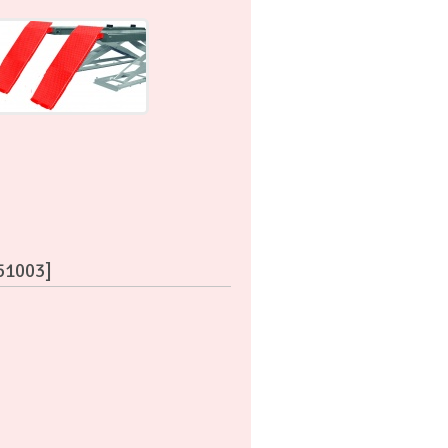
-51003]