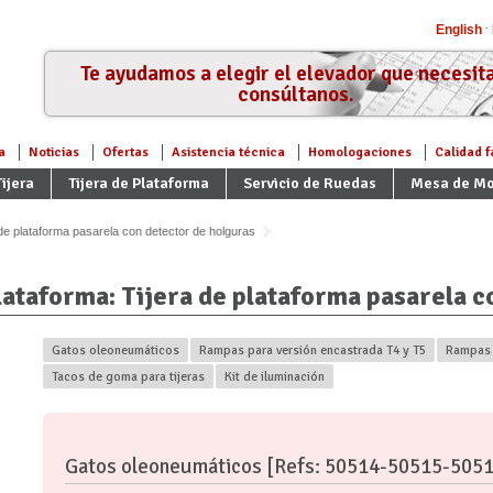
English
Te ayudamos a elegir el elevador que necesita
consúltanos.
a
Noticias
Ofertas
Asistencia técnica
Homologaciones
Calidad f
ijera
Tijera de Plataforma
Servicio de Ruedas
Mesa de Mo
de plataforma pasarela con detector de holguras
lataforma: Tijera de plataforma pasarela c
Gatos oleoneumáticos
Rampas para versión encastrada T4 y T5
Rampas 
Tacos de goma para tijeras
Kit de iluminación
Gatos oleoneumáticos [Refs: 50514-50515-505