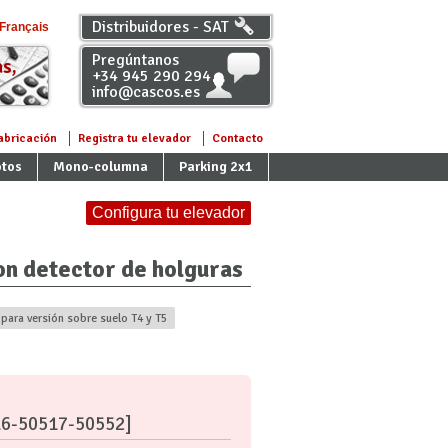
Distribuidores - SAT
Français
Pregúntanos
s,
+34 945 290 294
info@cascos.es
abricación
Registra tu elevador
Contacto
tos
Mono-columna
Parking 2x1
Configura tu elevador
on detector de holguras
para versión sobre suelo T4 y T5
16-50517-50552]