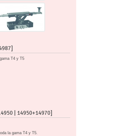
14987]
a gama T4 y T5
 14950 | 14950+14970]
toda la gama T4 y T5.