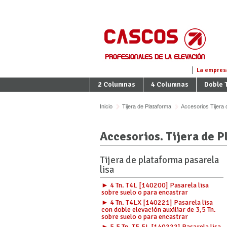
La empres
2 Columnas
4 Columnas
Doble T
Inicio
Tijera de Plataforma
Accesorios Tijera 
Accesorios. Tijera de P
Tijera de plataforma pasarela
lisa
► 4 Tn. T4L [140200] Pasarela lisa
sobre suelo o para encastrar
► 4 Tn. T4LX [140221] Pasarela lisa
con doble elevación auxiliar de 3,5 Tn.
sobre suelo o para encastrar
► 5.5 Tn. T5.5L [140222] Pasarela lisa