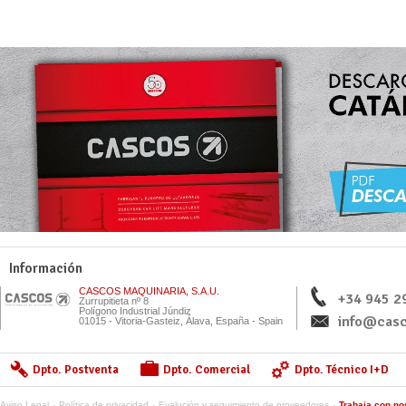
Información
CASCOS MAQUINARIA, S.A.U.
+34 945 2
Zurrupitieta nº 8
Polígono Industrial Júndiz
info@casc
01015 - Vitoria-Gasteiz, Álava, España - Spain
Dpto. Postventa
Dpto. Comercial
Dpto. Técnico I+D
Aviso Legal
Política de privacidad
Evalución y seguimiento de proveedores
Trabaja con no