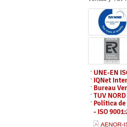
UNE-EN IS
IQNet Inte
Bureau Ver
TUV NORD C
Política d
- ISO 9001:
AENOR-IS