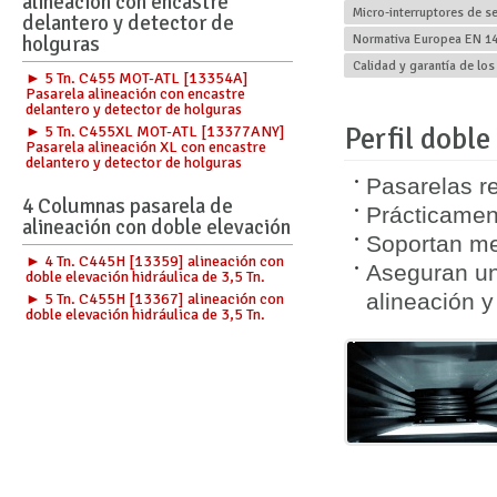
alineación con encastre
Micro-interruptores de s
delantero y detector de
holguras
Normativa Europea EN 149
Calidad y garantía de los
► 5 Tn. C455 MOT-ATL [13354A]
Pasarela alineación con encastre
delantero y detector de holguras
Perfil doble
► 5 Tn. C455XL MOT-ATL [13377ANY]
Pasarela alineación XL con encastre
delantero y detector de holguras
Pasarelas r
4 Columnas pasarela de
Prácticamen
alineación con doble elevación
Soportan me
► 4 Tn. C445H [13359] alineación con
Aseguran una
doble elevación hidráulica de 3,5 Tn.
alineación y
► 5 Tn. C455H [13367] alineación con
doble elevación hidráulica de 3,5 Tn.