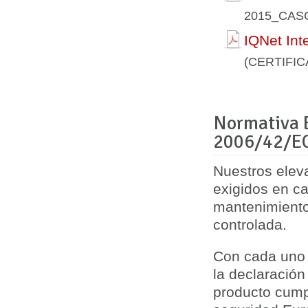
2015_CAS
IQNet Int
(CERTIFI
Normativa E
2006/42/E
Nuestros elev
exigidos en
ca
mantenimiento
controlada.
Con cada uno 
la
declaración
producto cump