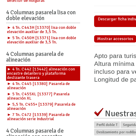
detector de holguras
4 Columnas pasarela lisa con
doble elevación
Descargar ficha indi
► 4 Tn. C443H [13370] lisa con doble
elevación auxiliar de 3,5 Tn.
► 5 Tn. C450H [13371] lisa con doble
Mostrar accesorios
elevación auxiliar de 3,5 Tn.
4 Columnas pasarela de
Apto para tur
alineación
Altura mínima
► 4 Tn. C442 [13442] alineación con
incluso para v
encastre delantero y plataforma
deslizante trasera
Longitud de p
► 4 Tn. C445 [13380] Pasarela de
alineación
► 5 Tn. C455XL [13377] Pasarela
alineación XL
► 5,5 Tn. C455+ [13379] Pasarela de
alineación
Nuestras
► 7 Tn. C472 [13339] Pasarela de
alineación serie Industrial
Perfil doble T
Segurida
4 Columnas pasarela de
Deslizamiento por rodill