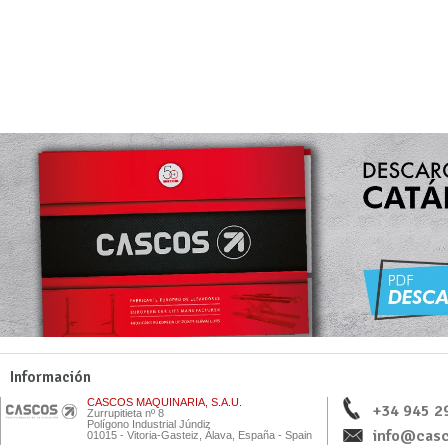
Información
CASCOS MAQUINARIA, S.A.U.
+34 945 2
Zurrupitieta nº 8
Polígono Industrial Júndiz
info@casc
01015 - Vitoria-Gasteiz, Álava, España - Spain