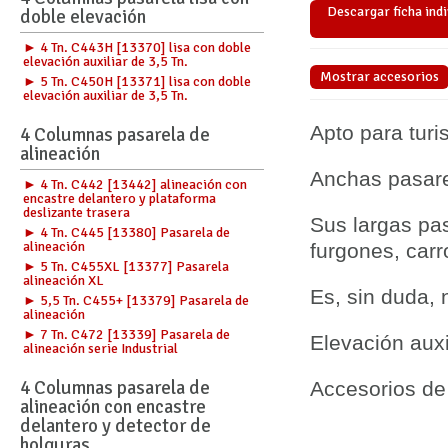
Descargar ficha indi
doble elevación
► 4 Tn. C443H [13370] lisa con doble
elevación auxiliar de 3,5 Tn.
Mostrar accesorios
► 5 Tn. C450H [13371] lisa con doble
elevación auxiliar de 3,5 Tn.
Apto para turi
4 Columnas pasarela de
alineación
Anchas pasare
► 4 Tn. C442 [13442] alineación con
encastre delantero y plataforma
deslizante trasera
Sus largas pa
► 4 Tn. C445 [13380] Pasarela de
alineación
furgones, car
► 5 Tn. C455XL [13377] Pasarela
alineación XL
Es, sin duda,
► 5,5 Tn. C455+ [13379] Pasarela de
alineación
► 7 Tn. C472 [13339] Pasarela de
Elevación auxi
alineación serie Industrial
4 Columnas pasarela de
Accesorios de 
alineación con encastre
delantero y detector de
holguras