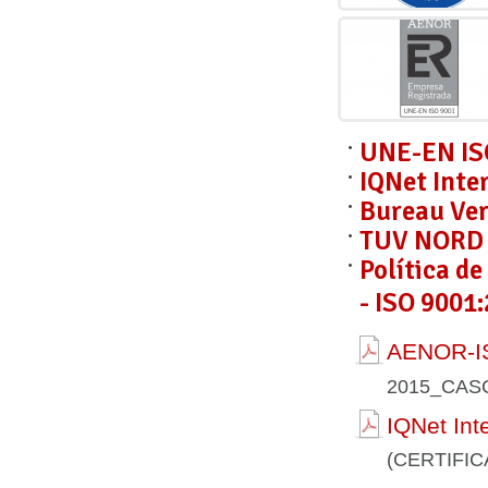
UNE-EN IS
IQNet Inte
Bureau Ver
TUV NORD C
Política d
- ISO 9001:
AENOR-IS
2015_CAS
IQNet Int
(CERTIFI