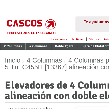
Te ayudamos 
La empresa
Noticias
Ofertas
Asi
2 Columnas
4 Columnas
Doble Tijera
Tijera de Platafo
Inicio
4 Columnas
4 Columnas pa
5 Tn. C455H [13367] alineación con
Elevadores de 4 Colum
alineación con doble el