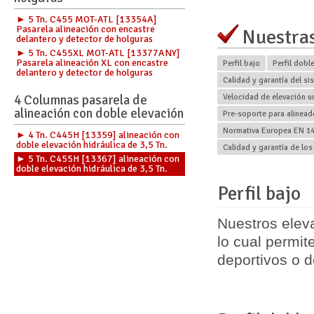
► 5 Tn. C455 MOT-ATL [13354A]
Pasarela alineación con encastre
Nuestras
delantero y detector de holguras
► 5 Tn. C455XL MOT-ATL [13377ANY]
Pasarela alineación XL con encastre
Perfil bajo
Perfil dobl
delantero y detector de holguras
Calidad y garantía del si
4 Columnas pasarela de
Velocidad de elevación u
alineación con doble elevación
Pre-soporte para alinea
Normativa Europea EN 149
► 4 Tn. C445H [13359] alineación con
doble elevación hidráulica de 3,5 Tn.
Calidad y garantía de los
► 5 Tn. C455H [13367] alineación con
doble elevación hidráulica de 3,5 Tn.
Perfil bajo
Nuestros elev
lo cual permi
deportivos o de