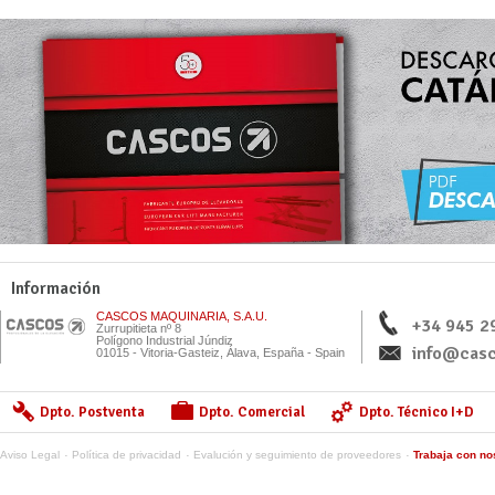
Información
CASCOS MAQUINARIA, S.A.U.
+34 945 2
Zurrupitieta nº 8
Polígono Industrial Júndiz
info@casc
01015 - Vitoria-Gasteiz, Álava, España - Spain
Dpto. Postventa
Dpto. Comercial
Dpto. Técnico I+D
Aviso Legal
Política de privacidad
Evalución y seguimiento de proveedores
Trabaja con no