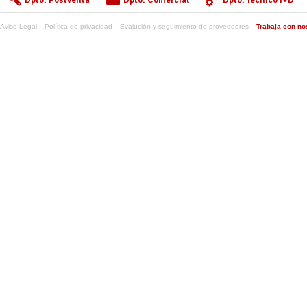
Dpto. Postventa
Dpto. Comercial
Dpto. Técnico I+D
Aviso Legal
Política de privacidad
Evalución y seguimiento de proveedores
Trabaja con no