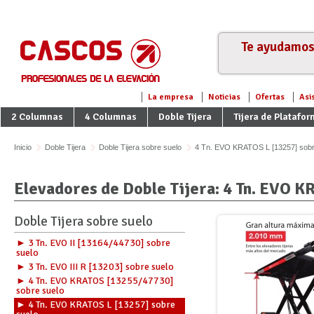
Te ayudamos 
La empresa
Noticias
Ofertas
Asi
2 Columnas
4 Columnas
Doble Tijera
Tijera de Platafo
Inicio
Doble Tijera
Doble Tijera sobre suelo
4 Tn. EVO KRATOS L [13257] sobr
Elevadores de Doble Tijera: 4 Tn. EVO K
Doble Tijera sobre suelo
► 3 Tn. EVO II [13164/44730] sobre
suelo
► 3 Tn. EVO III R [13203] sobre suelo
► 4 Tn. EVO KRATOS [13255/47730]
sobre suelo
► 4 Tn. EVO KRATOS L [13257] sobre