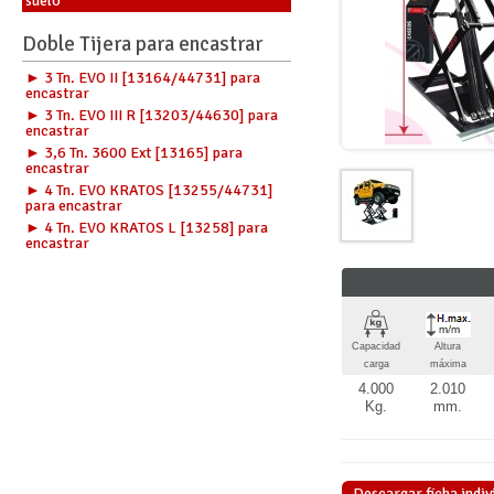
suelo
Doble Tijera para encastrar
► 3 Tn. EVO II [13164/44731] para
encastrar
► 3 Tn. EVO III R [13203/44630] para
encastrar
► 3,6 Tn. 3600 Ext [13165] para
encastrar
► 4 Tn. EVO KRATOS [13255/44731]
para encastrar
► 4 Tn. EVO KRATOS L [13258] para
encastrar
Capacidad
Altura
carga
máxima
4.000
2.010
Kg.
mm.
Descargar ficha indiv