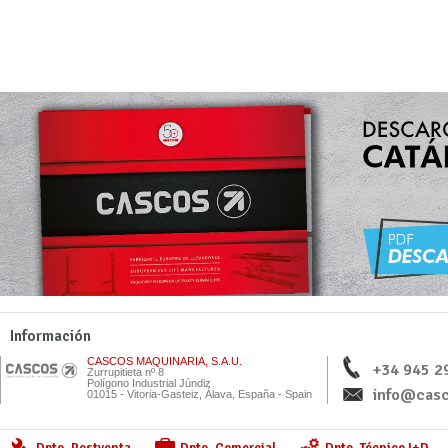
Información
CASCOS MAQUINARIA, S.A.U.
+34 945 2
Zurrupitieta nº 8
Polígono Industrial Júndiz
info@casc
01015 - Vitoria-Gasteiz, Álava, España - Spain