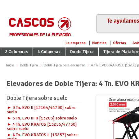
Te ayudamos 
La empresa
Noticias
Ofertas
Asi
2 Columnas
4 Columnas
Doble Tijera
Tijera de Platafo
Inicio
Doble Tijera
Doble Tijera para encastrar
4 Tn. EVO KRATOS L [13258] p
Elevadores de Doble Tijera: 4 Tn. EVO K
Doble Tijera sobre suelo
► 3 Tn. EVO II [13164/44730] sobre
suelo
► 3 Tn. EVO III R [13203] sobre suelo
► 4 Tn. EVO KRATOS [13255/47730]
sobre suelo
► 4 Tn. EVO KRATOS L [13257] sobre