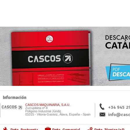
Información
CASCOS MAQUINARIA, S.A.U.
+34 945 2
Zurrupitieta nº 8
Polígono Industrial Júndiz
info@casc
01015 - Vitoria-Gasteiz, Álava, España - Spain