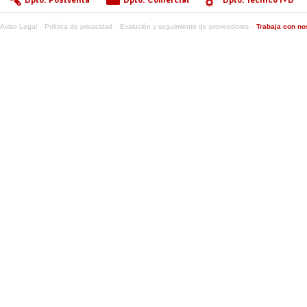
Dpto. Postventa
Dpto. Comercial
Dpto. Técnico I+D
Aviso Legal
Política de privacidad
Evalución y seguimiento de proveedores
Trabaja con no