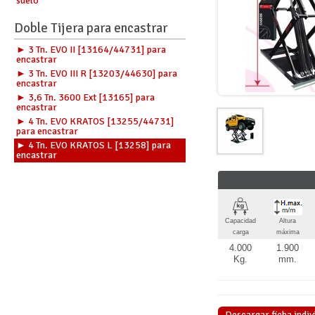
suelo
Doble Tijera para encastrar
► 3 Tn. EVO II [13164/44731] para
encastrar
► 3 Tn. EVO III R [13203/44630] para
encastrar
► 3,6 Tn. 3600 Ext [13165] para
encastrar
► 4 Tn. EVO KRATOS [13255/44731]
para encastrar
► 4 Tn. EVO KRATOS L [13258] para
encastrar
Capacidad
Altura
carga
máxima
4.000
1.900
Kg.
mm.
Descargar ficha indiv